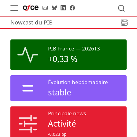
Nowcast du PIB
PIB France — 2026T3
+0,33 %
Évolution hebdomadaire
stable
Principale news
Activité
-0,023 pp