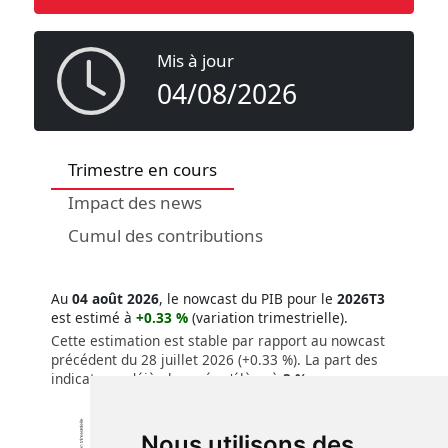
Mis à jour
04/08/2026
Trimestre en cours
Impact des news
Cumul des contributions
Au
04 août 2026
, le nowcast du PIB pour le
2026T3
est estimé à
+0.33 %
(variation trimestrielle).
Cette estimation est stable par rapport au nowcast
précédent du 28 juillet 2026 (+0.33 %). La part des
indicateurs déjà observés s'élève à
3 %
.
La principale contribution provient du facteur
Activité
(-0.023 pp), devant
Marché du travail
(+0.019 pp).
Nous utilisons des