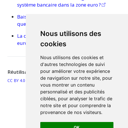
système bancaire dans la zone
euro ?
Baisse de l’euro et désinflation
compétitive :
quel pays en profitera le
plus ?
Nous utilisons des
La dévaluation par les salaires dans la zone
euro :
un ajustement perdant-perdant
cookies
Nous utilisons des cookies et
d'autres technologies de suivi
pour améliorer votre expérience
Réutilisation
de navigation sur notre site, pour
CC BY 4.0
vous montrer un contenu
personnalisé et des publicités
ciblées, pour analyser le trafic de
notre site et pour comprendre la
provenance de nos visiteurs.
OK