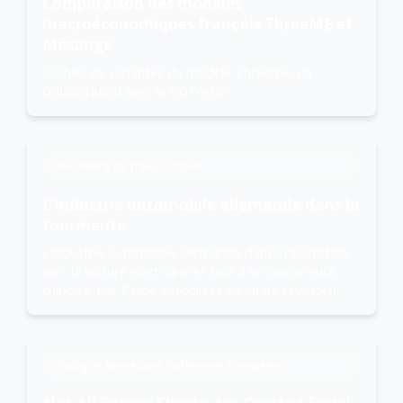
Comparaison des modèles
macroéconomiques français ThreeME et
Mésange
Cachier de variantes du modèle Threeme, en
collaboration avec la DGTrésor
Document de travail 2026-8
L’industrie automobile allemande dans la
tourmente
L'industrie automobile allemande dans la transition
vers la voiture électrique et face à la concurrence
chinoise, par Céline Antonin et Sandrine Levasseur
Dialogue Monétaire, Parlement Européen