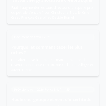
Not All Energy Shocks Are Created Equal
Faut-il augmenter les taux directeurs lorsque le prix
du pétrole s'envole ? par Christophe Blot, Jérôme
Creel, François Geerolf et Davide Romelli
Document de travail 2026-6
Pourquoi et comment taxer les plus
riches ?
Une alternative à la taxe Zucman, la taxation du
revenu économique certain, par Guillaume Allègre et
Xavier Timbeau
Prévisions Avril 2026, Policy Brief n°155
Houle énergétique et vent d'incertitude