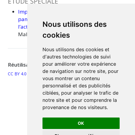
ÉTUDE SPÉCIALE
Impact du choc de demande lié à la
pandémie de la Covid-19 en avril 2020 sur
Nous utilisons des
l’activité économique
Magali Dauvin, Paul
Malliet, Raul Sampognaro
cookies
Nous utilisons des cookies et
d'autres technologies de suivi
pour améliorer votre expérience
Réutilisation
de navigation sur notre site, pour
CC BY 4.0
vous montrer un contenu
personnalisé et des publicités
ciblées, pour analyser le trafic de
notre site et pour comprendre la
provenance de nos visiteurs.
OK