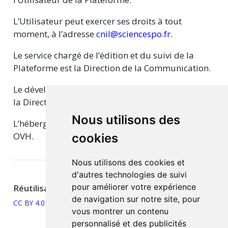
L’Utilisateur peut exercer ses droits à tout
moment, à l’adresse
cnil@sciencespo.fr
.
Le service chargé de l’édition et du suivi de la
Plateforme est la Direction de la Communication.
Le développement de la Plateforme est assuré par
la Direction des systèmes d’information.
Nous utilisons des
L’hébergement de la Plateforme est assuré par
OVH.
cookies
Nous utilisons des cookies et
d'autres technologies de suivi
pour améliorer votre expérience
Réutilisation
de navigation sur notre site, pour
CC BY 4.0
vous montrer un contenu
personnalisé et des publicités