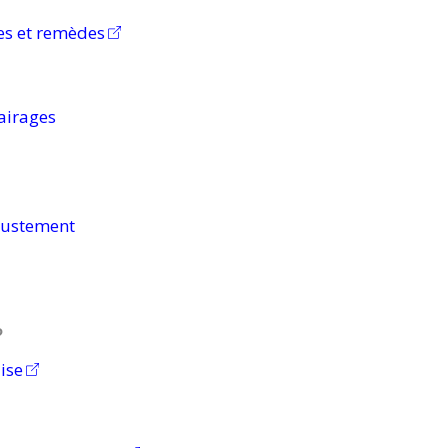
s et remèdes
airages
justement
?
ise