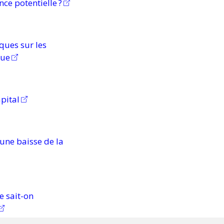
ance
potentielle ?
ques sur les
que
pital
 une baisse de la
 sait-on