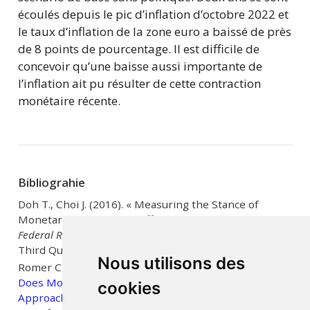
écoulés depuis le pic d’inflation d’octobre 2022 et
le taux d’inflation de la zone euro a baissé de près
de 8 points de pourcentage. Il est difficile de
concevoir qu’une baisse aussi importante de
l’inflation ait pu résulter de cette contraction
monétaire récente.
Bibliograhie
Doh T., Choi J. (2016).
« Measuring the Stance of
Monetary Policy on and off the Zero Lower Bound »
,
Federal Reserve Bank Kansas City Economic Review
, n°
Third Quarter, p. 5‑24.
Nous utilisons des
Romer C.D., Romer D.H. (2023).
«
Presidential Address:
Does Monetary Policy Matter? The Narrative
cookies
Approach after 35 Years
»
,
American Economic Review
,