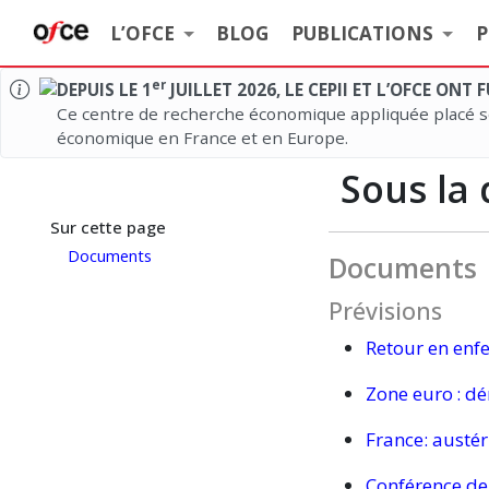
L’OFCE
BLOG
PUBLICATIONS
P
er
DEPUIS LE 1
JUILLET 2026, LE CEPII ET L’OFCE ONT
Ce centre de recherche économique appliquée placé so
économique en France et en Europe.
Sous la
Sur cette page
Documents
Documents
Prévisions
Retour en
enfe
Zone
euro :
dén
France: austér
Conférence de