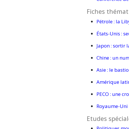
Fiches thémati
Pétrole :
la Lib
États-Unis :
se
Japon :
sortir l
Chine :
un numé
Asie :
le basti
Amérique
lati
PECO :
une cro
Royaume-Uni 
Etudes spécial
Politiques
mon