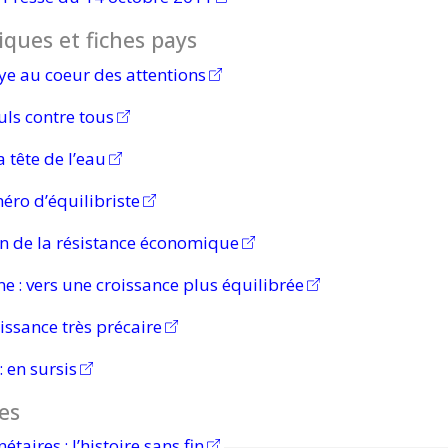
ques et fiches pays
ye au coeur des attentions
uls contre tous
a tête de l’eau
ro d’équilibriste
on de la résistance économique
ne :
vers une croissance plus équilibrée
issance très précaire
:
en sursis
es
étaires :
l’histoire sans fin