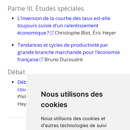
Partie III. Études spéciales
L’inversion de la courbe des taux est-elle
toujours suivie d’un ralentissement
économique ?
Christophe Blot, Éric Heyer
Tendances et cycles de productivité par
grande branche marchande pour l’économie
française
Bruno Ducoudré
Débat
Débat sur les perspectives économiques à
court terme d’avril 2019
Sébastien Jean,
Nous utilisons des
Philippe Waechter, Christophe Blot, Éric
Heyer, Xavier Ragot, Xavier Timbeau
cookies
Nous utilisons des cookies et
d'autres technologies de suivi