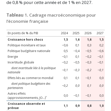
de
0,8 %
pour cette année et de
1 %
en 2027.
Tableau
1
.
Cadrage macroéconomique pour
l’économie française
En points de % du PIB
2024
2025
2026
2027
Croissance hors chocs
1,5
1,6
1,6
1,5
Politique monétaire et taux
−0,6
0,1
0,3
0,2
Politique budgétaire nationale
0,5
−0,4
−0,5
−0,6
Energie
−0,1
0,1
−0,2
−0,1
Incertitude globale
−0,2
−0,5
−0,3
−0,1
dont incertitude liée à la politique
−0,1
−0,3
−0,2
−0,1
nationale
Effets liés au commerce mondial
0,1
0,1
−0,1
0,0
dont politique budgétaire des
−0,2
0,0
0,1
0,0
partenaires
Autres effets
0,0
−0,1
−0,1
0,0
a
(approvisionnements, JO...)
Croissance observée et
1,1
0,9
0,8
1,0
prévue