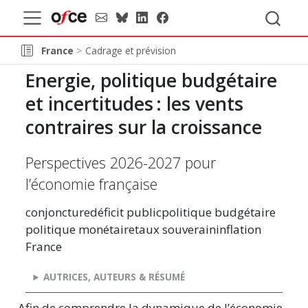
France
Cadrage et prévision
Energie, politique budgétaire
et
incertitudes :
les vents
contraires sur la croissance
Perspectives 2026-2027 pour
l’économie française
conjoncture
déficit public
politique budgétaire
politique monétaire
taux souverain
inflation
France
AUTRICES, AUTEURS & RÉSUMÉ
Afin de comprendre la dynamique de l’économie