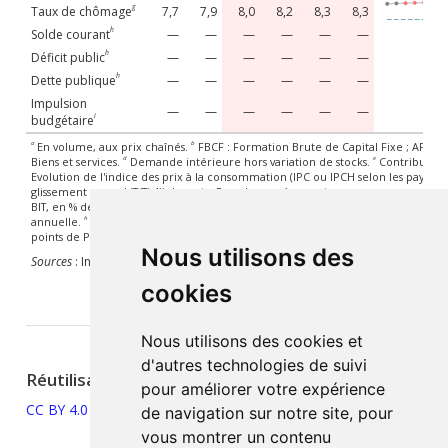
7,7%
7,9%
8%
8,2%
8,3%
8,
8.34
g
Taux de chômage
7,7
7,9
8,0
8,2
8,3
8,3
0
h
Solde courant
—
—
—
—
—
—
h
Déficit public
—
—
—
—
—
—
h
Dette publique
—
—
—
—
—
—
Impulsion
—
—
—
—
—
—
i
budgétaire
a
b
En volume, aux prix chaînés.
FBCF : Formation Brute de Capital Fixe ; APU : 
d
e
Biens et services.
Demande intérieure hors variation de stocks.
Contribution 
Evolution de l'indice des prix à la consommation (IPC ou IPCH selon les pays). Po
glissement annuel (T/T(-4)) des prix. Pour les années, croissance moyenne annue
BIT, en % de la population active. Pour les trimestres moyenne trimestrielle,
h
i
annuelle.
En % du PIB annuel, en fin d'année.
Variation annuelle du déficit pu
points de PIB.
Nous utilisons des
Sources
: Insee, prévision OFCE avril 2026.
cookies
Nous utilisons des cookies et
d'autres technologies de suivi
Réutilisation
pour améliorer votre expérience
CC BY 4.0
de navigation sur notre site, pour
vous montrer un contenu