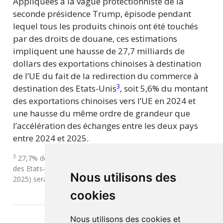
Appliquées à la vague protectionniste de la
seconde présidence Trump, épisode pendant
lequel tous les produits chinois ont été touchés
par des droits de douane, ces estimations
impliquent une hausse de 27,7 milliards de
dollars des exportations chinoises à destination
de l’UE du fait de la redirection du commerce à
3
destination des Etats-Unis
, soit 5,6% du montant
des exportations chinoises vers l’UE en 2024 et
une hausse du même ordre de grandeur que
l’accélération des échanges entre les deux pays
entre 2024 et 2025.
3
27,7% de la baisse des exportations chinoises à destination
des Etats-Unis (de 20,2%, soit 99 milliards de dollars en
Nous utilisons des
2025) serait redirigée vers l’Union européenne.
cookies
Nous utilisons des cookies et