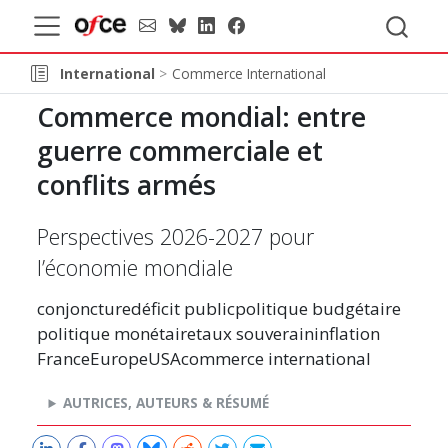
International
Commerce International
Commerce mondial: entre
guerre commerciale et
conflits armés
Perspectives 2026-2027 pour
l’économie mondiale
conjoncture
déficit public
politique budgétaire
politique monétaire
taux souverain
inflation
France
Europe
USA
commerce international
AUTRICES, AUTEURS & RÉSUMÉ