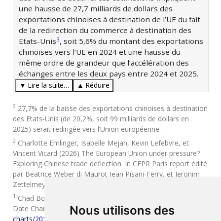
une hausse de 27,7 milliards de dollars des
exportations chinoises à destination de l’UE du fait
de la redirection du commerce à destination des
3
Etats-Unis
, soit 5,6% du montant des exportations
chinoises vers l’UE en 2024 et une hausse du
même ordre de grandeur que l’accélération des
échanges entre les deux pays entre 2024 et 2025.
▼ Lire la suite…
▲ Réduire
3
27,7% de la baisse des exportations chinoises à destination
des Etats-Unis (de 20,2%, soit 99 milliards de dollars en
2025) serait redirigée vers l’Union européenne.
2
Charlotte Emlinger, Isabelle Mejan, Kevin Lefebvre, et
Vincent Vicard (2026) The European Union under pressure?
Exploring Chinese trade deflection. In CEPR Paris report édité
par Beatrice Weber di Maurot Jean Pisani-Ferry, et Jeronim
Zettelmeyer.
1
Chad Bown (2025). US-China Trade War Tariffs: An Up-to-
Nous utilisons des
Date Chart.
https://www.piie.com/research/piie-
charts/2019/us-china-trade-war-tariffs-date-chart
.