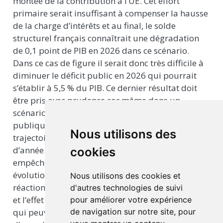
montée de la contribution à l’UE. Cet effort
primaire serait insuffisant à compenser la hausse
de la charge d’intérêts et au final, le solde
structurel français connaîtrait une dégradation
de 0,1 point de PIB en 2026 dans ce scénario.
Dans ce cas de figure il serait donc très difficile à
diminuer le déficit public en 2026 qui pourrait
s’établir à
5,5 %
du PIB. Ce dernier résultat doit
être pris avec prudence car même dans un
scénario décrit ci-dessus, les futures autorités
publiques auront pleine liberté pour corriger la
Nous utilisons des
trajectoire de dépenses publiques en cours
d’année. Surtout si les tensions politiques
cookies
empêchent tout accord minimaliste sur les
évolutions budgétaires, il faut tenir compte des
Nous utilisons des cookies et
réactions d’autres variables clés: les taux d’intérêt
d'autres technologies de suivi
et l’effet sur les anticipations des agents privés
pour améliorer votre expérience
qui peuvent modifier leurs plans dans le sens
de navigation sur notre site, pour